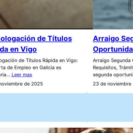
logación de Títulos
Arraigo Se
da en Vigo
Oportunida
gación de Títulos Rápida en Vigo:
Arraigo Segunda 
rta de Empleo en Galicia es
Requisitos, Trámi
taria…
Leer mas
segunda oportu
noviembre de 2025
23 de noviembre
o Arraigo Familiar
Residencia 