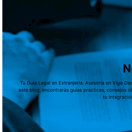
N
Tu Guía Legal en Extranjería: Asesoría en Vigo De
este blog, encontrarás guías prácticas, consejos ú
tu integraci