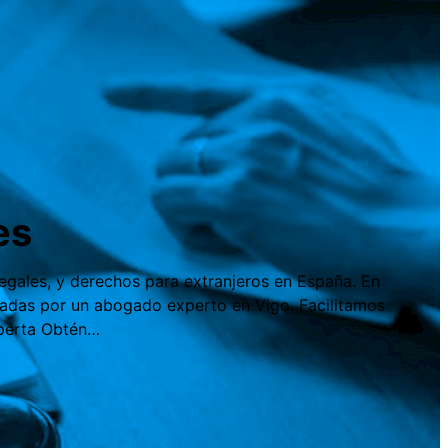
es
legales, y derechos para extranjeros en España. En
actadas por un abogado experto en Vigo. Facilitamos
xperta Obtén…