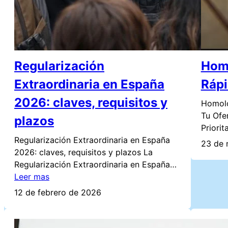
Regularización
Homo
Extraordinaria en España
Rápi
2026: claves, requisitos y
Homolo
Tu Ofe
plazos
Priori
Regularización Extraordinaria en España
23 de 
2026: claves, requisitos y plazos La
Regularización Extraordinaria en España…
Leer mas
12 de febrero de 2026
Nuev